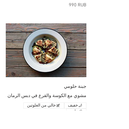
‏990 RUB
جبنة حلومي
مشوي مع الكوسة والقرع في دبس الرمان
خفيف
خالي من الغلوتين
نباتي
‏820 RUB