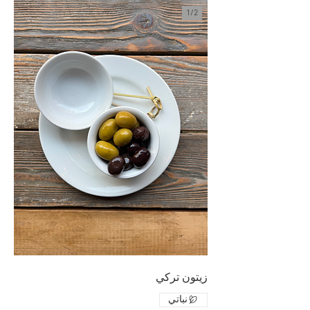
1/
2
زيتون تركي
نباتي