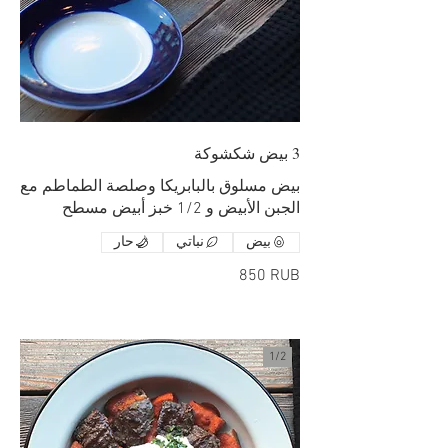
3 بيض شكشوكة
بيض مسلوق بالبابريكا وصلصة الطماطم مع
الجبن الأبيض و 1/2 خبز أبيض مسطح
بيض
نباتي
حار
‏850 RUB
1/
2