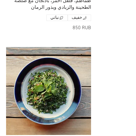
طماطم، فلفل أحمر، باذنجان مع صلصة
الطحينة والزبادي وبذور الرمان
خفيف
نباتي
‏850 RUB