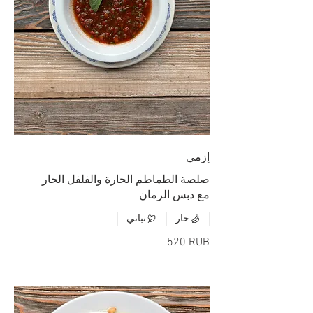
إزمي
مع دبس الرمان
حار
نباتي
‏520 RUB