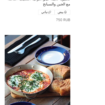
مع الجبن والسبانخ
بيض
نباتي
‏750 RUB