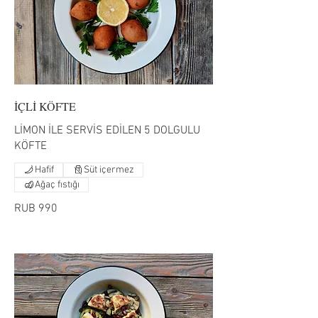
İÇLİ KÖFTE
LİMON İLE SERVİS EDİLEN 5 DOLGULU
KÖFTE
Hafif
Süt içermez
Ağaç fıstığı
RUB 990