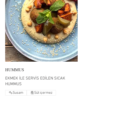
HUMMUS
EKMEK İLE SERVİS EDİLEN SICAK
HUMMUS
Susam
Süt içermez
JERUSALEM MIX (CHICKEN
RUB 1.010
PARTS)
MINCED BEEF
RUB 1.010